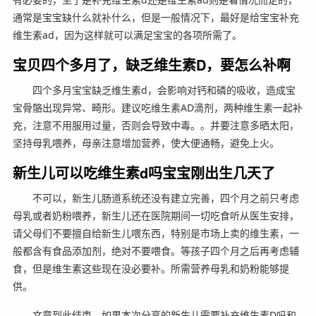
通常是宝宝缺什么就补什么，但是一般情况下，最好是给宝宝补充
维生素ad，因为这样就可以满足宝宝的各项所需了。
宝贝四个多月了，缺乏维生素D，要怎么补啊
四个多月宝宝缺乏维生素d，会影响对钙和磷的吸收，造成宝
宝骨骼出现异常、畸形。建议吃维生素AD滴剂，两种维生素一起补
充，注意不用服用过量，否则会导致中毒。。并要注意多晒太阳，
坚持母乳喂养，母亲注意增加营养，使大便通畅，避免上火。
新生儿可以吃维生素d吗宝宝刚出生几天了
不可以，新生儿肠道系统还没有建立完善，四个月之前只考虑
母乳或者奶粉喂养，新生儿还在医院期间一切吃食听从医生安排，
请父母们不要擅自给新生儿喂东西，特别是市场上卖的维生素，一
般都含有食品添加剂，绝对不要喂食。等孩子四个月之后再考虑辅
食，但是维生素这些现在没必要补。所需营养母乳和奶粉能够提
供。
文章到此结束，如果本次分享的新生儿需要补充维生素D吗和