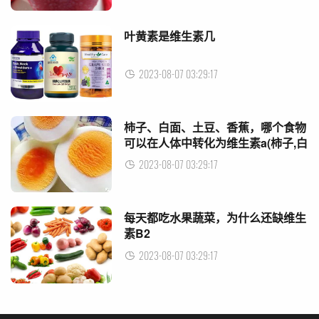
叶黄素是维生素几
2023-08-07 03:29:17
柿子、白面、土豆、香蕉，哪个食物
可以在人体中转化为维生素a(柿子,白
面,香蕉,土豆哪个含胡萝卜素)
2023-08-07 03:29:17
每天都吃水果蔬菜，为什么还缺维生
素B2
2023-08-07 03:29:17