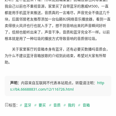
我自己以前也不重视音源，家里买了自带蓝牙的惠威M500，一直
都是用手机蓝牙来推送，音质真的一言难尽，声音完全不值这几千
块，后面邻居老友推荐添加一台仙籁B2网络音乐播放器，看到一直
卖得很火风评也行也就入手了，想不到音响出来的声音瞬间好听
了，低频也能听出来了，声音干净，音质和蓝牙完全不一样。以前
根本就是用了一种垃圾的播放方式导致音响的音质很垃圾。
关于家里客厅的音箱本身有蓝牙，还有必要买数播吗音质会，
为什么不建议蓝牙音箱放歌的介绍到此结束，希望对大家有所帮
助。
声明：
内容来自互联网不代表本站观点，转载请注明：
http
s://bk.66688831.com/12/116726.html
标签：
#
蓝牙
#
要买
#
音质
#
我的
#
音箱