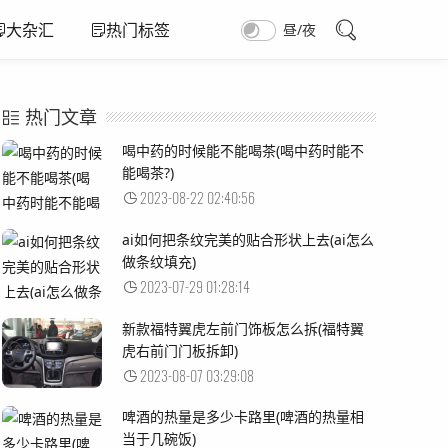
昼/夜
大杂汇
热门标签
热门文章
喝中药的时候能不能喝茶(喝中药时能不
能喝茶?)
2023-08-22 02:40:56
ai如何把条纹完美的贴合形状上去(ai怎么
做条纹填充)
2023-07-29 01:28:14
新款福特翼虎左前门饰板怎么拆(福特翼
虎右前门门板拆卸)
2023-08-07 03:29:08
啤酒的热量是多少卡路里(啤酒的热量相
当于几碗饭)