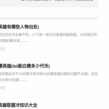
英雄有哪些人物出处)
迹在历史中永垂不朽。以下是一些古代英雄的副标题，以及他们的
时期的著名将...……
0:02
白嫖英雄(lol能白嫖多少代币)
多朋友对于lol白嫖冷知识和lol白嫖英雄的相关问题不太懂，没关
lol白嫖...……
0:02
英雄联盟冷知识大全